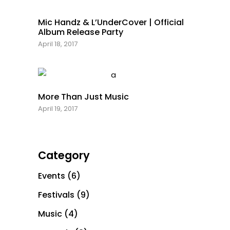
Mic Handz & L’UnderCover | Official
Album Release Party
April 18, 2017
More Than Just Music
April 19, 2017
Category
Events
(6)
Festivals
(9)
Office: +1 929 382 4501
Music
(4)
Email: info@michandz.com
Copyright ⓒ 2021 Tortured Nature Media